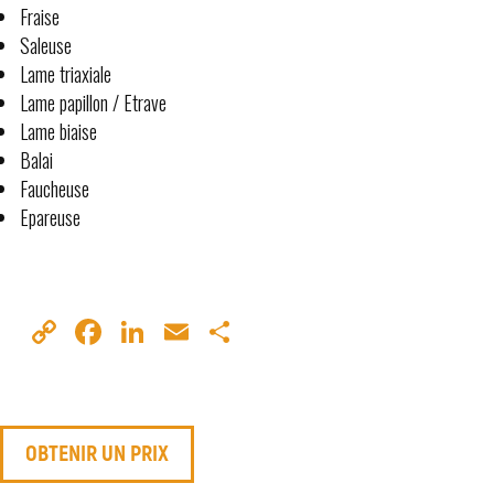
Fraise
Saleuse
Lame triaxiale
Lame papillon / Etrave
Lame biaise
Balai
Faucheuse
Epareuse
Co
Fa
Li
E
Pa
py
ce
nk
m
rt
Li
bo
ed
ail
ag
nk
ok
In
er
OBTENIR UN PRIX